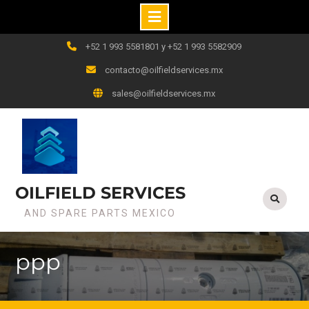
+52 1 993 5581801 y +52 1 993 5582909
contacto@oilfieldservices.mx
sales@oilfieldservices.mx
OILFIELD SERVICES
AND SPARE PARTS MEXICO
ppp