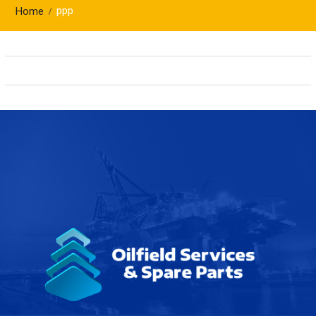
ppp
Home