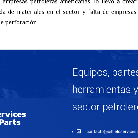
 empresas petroleras americanas, lo llevo a crear
da de materiales en el sector y falta de empresas
e perforación.
Equipos, parte
herramientas y 
sector petrole
contacto@oilfieldservices