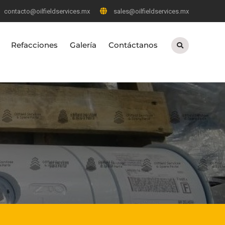
contacto@oilfieldservices.mx
sales@oilfieldservices.mx
Refacciones
Galería
Contáctanos