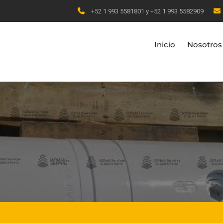
+52 1 993 5581801 y +52 1 993 5582909
Inicio
Nosotros