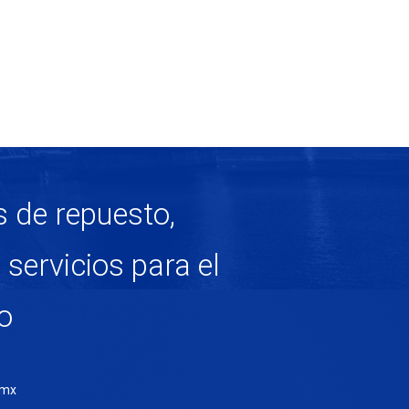
s de repuesto,
servicios para el
ro
.mx